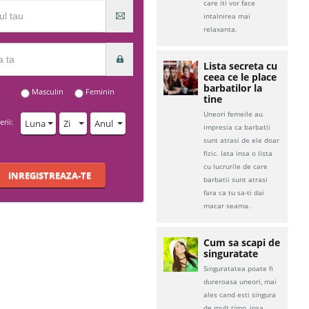
care iti vor face
intalnirea mai
relaxanta.
Lista secreta cu
ceea ce le place
barbatilor la
Masculin
Feminin
tine
Uneori femeile au
rii:
Luna
Zi
Anul
impresia ca barbatii
sunt atrasi de ele doar
fizic. Iata insa o lista
cu lucrurile de care
INREGISTREAZA-TE
barbatii sunt atrasi
fara ca tu sa-ti dai
macar seama.
Cum sa scapi de
singuratate
Singuratatea poate fi
dureroasa uneori, mai
ales cand esti singura
de mult timp, insa