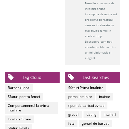
Femeile amatoare de
intalniri online
intampina de multe ori
problema barbatului
care se intalneste cu
mai multe femei in
acelasi timp.
Descopera cum poti
aborda problema intr-
un fel diplomatic si
elegant.
Tag Cloud
Last Searches
Barbatul Ideal
Sfaturi Prima Intalnire
Sfaturi pentru femei
prima intalnire
inainte
Comportamentul la prima
tipuri de barbati evitati
intalnire
greseli
dating
intalniri
Intalniri Online
fete
genuri de barbati
Sfaturi Relatii