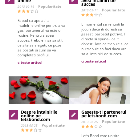
online
avea intalniri de
succes
Popularitate
2013-09-16
Popularitate
2013-09-11
Faptul ca apelati la
E momentul sa renunti la
intalnirile online pentru a va
jocuri daca iti doresti sa
gasi partenerul nu este o
gasesti barbatul potrivit. Fi
rusine. Pentru a avea
directa si spune-i ce iti
succes, trebuie insa sa stiti
doresti. Iata ce trebuie si ce
ce site sa alegeti, ce poze
nu trebuie sa faci daca vrei
sa postati si cum sa va
sa ai intalniri de succes.
completati profilul.
citeste articol
citeste articol
Despre intalnirile
Gaseste-ti partenerul
online pe
pe letsbond.com
letsbond.com
Popularitate
2013-08-25
Popularitate
2013-08-25
Let’s Bond este un site