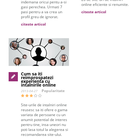
indemana oricui pentu a-si
online eficiente si renumite.
gasi perechea. Urmati 7
pasi pentru a va crea un
citeste articol
profil greu de ignorat.
citeste articol
Cum sa iti
reimprospatezi
experienta cu
intalnirile online
Popularitate
2013-04-27
Site-urile de intalniri online
reusesc sa iti ofere o gama
variata de persoane cu un
anumit potential de interes
pentru tine, insa uneori nu
poti lasa totul la alegerea si
recomandarea site-ului.