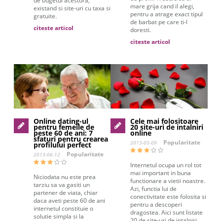
de bugetul acestora,
mare grija cand il alegi,
existand si site-uri cu taxa si
pentru a atrage exact tipul
gratuite.
de barbat pe care ti-l
citeste articol
doresti.
citeste articol
Online dating-ul
Cele mai folositoare
pentru femeile de
20 site-uri de intalniri
peste 60 de ani: 7
online
sfaturi pentru crearea
Popularitate
2013-05-09
profilului perfect
Popularitate
2013-06-12
Internetul ocupa un rol tot
mai important in buna
Niciodata nu este prea
functionare a vietii noastre.
tarziu sa va gasiti un
Azi, functia lui de
partener de viata, chiar
conectivitate este folosita si
daca aveti peste 60 de ani
pentru a descoperi
internetul constituie o
dragostea. Aici sunt listate
solutie simpla si la
20 de site-uri de intalniri