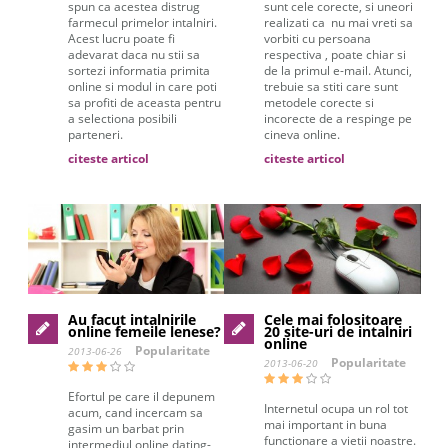
spun ca acestea distrug
sunt cele corecte, si uneori
farmecul primelor intalniri.
realizati ca nu mai vreti sa
Acest lucru poate fi
vorbiti cu persoana
adevarat daca nu stii sa
respectiva , poate chiar si
sortezi informatia primita
de la primul e-mail. Atunci,
online si modul in care poti
trebuie sa stiti care sunt
sa profiti de aceasta pentru
metodele corecte si
a selectiona posibili
incorecte de a respinge pe
parteneri.
cineva online.
citeste articol
citeste articol
Au facut intalnirile
Cele mai folositoare
online femeile lenese?
20 site-uri de intalniri
online
Popularitate
2013-06-26
Popularitate
2013-06-20
Efortul pe care il depunem
Internetul ocupa un rol tot
acum, cand incercam sa
mai important in buna
gasim un barbat prin
functionare a vietii noastre.
intermediul online dating-