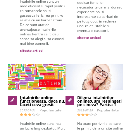
Intalnirile online sunt un
dedicat femeilor
mod eficient si rapid pentru
necasatorite care isi doresc
ca romancele sa isi
experiente noi si
gaseasca fericirea printr-o
interesante cu barbati de
relatie cu un barbat strain.
pe tot globul, in vederea
De ce sunt atat de
unei relatii stabile si
avantajoase intalnirile
eventuale casatorii.
online? Pentru ca iti dau
citeste articol
sansa sa alegi si sa cunosti
mai bine oamenii.
citeste articol
Intalnirile online
Dilema intalnirilor
functioneaza, daca nu,
online:Cum respingeti
faceti ceva gresit
pe cineva? Partea 1
Popularitate
Popularitate
2013-07-31
2013-07-29
Intalnirile online sunt inca
Nu toate potrivirile pe care
un lucru larg dezbatut. Multi
le primiti de la un site online