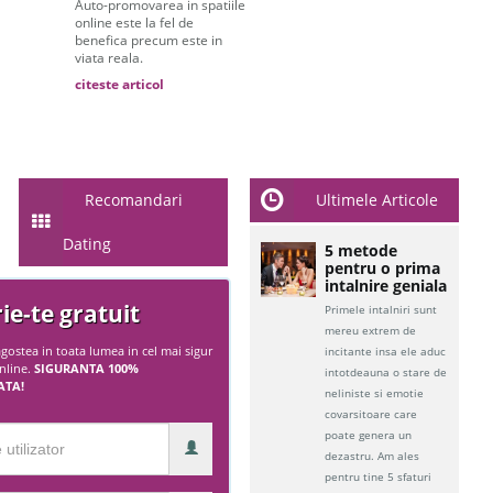
Auto-promovarea in spatiile
online este la fel de
benefica precum este in
viata reala.
citeste articol
Recomandari
Ultimele Articole
Dating
5 metode
pentru o prima
intalnire geniala
rie-te gratuit
Primele intalniri sunt
mereu extrem de
gostea in toata lumea in cel mai sigur
incitante insa ele aduc
online.
SIGURANTA 100%
intotdeauna o stare de
ATA!
neliniste si emotie
covarsitoare care
poate genera un
dezastru. Am ales
pentru tine 5 sfaturi