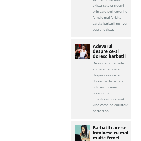
exista cateva trucuri
prin care poti deveni o
femeie mai fericita
careia barbatii nu-i vor
putea rezista.
Adevarul
despre ce-si
doresc barbatii
De multe ori femeile
au pareri eronate
despre ceea ce isi
doresc barbatii. Iata
cele mai comune
preconceptii ale
femeilor atunci cand
vine vorba de dorintele
barbatilor.
Barbatii care se
intalnesc cu mai
multe femei