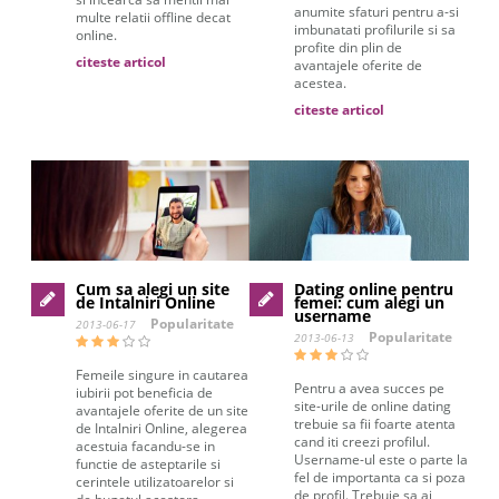
anumite sfaturi pentru a-si
multe relatii offline decat
imbunatati profilurile si sa
online.
profite din plin de
citeste articol
avantajele oferite de
acestea.
citeste articol
Cum sa alegi un site
Dating online pentru
de Intalniri Online
femei: cum alegi un
username
Popularitate
2013-06-17
Popularitate
2013-06-13
Femeile singure in cautarea
Pentru a avea succes pe
iubirii pot beneficia de
site-urile de online dating
avantajele oferite de un site
trebuie sa fii foarte atenta
de Intalniri Online, alegerea
cand iti creezi profilul.
acestuia facandu-se in
Username-ul este o parte la
functie de asteptarile si
fel de importanta ca si poza
cerintele utilizatoarelor si
de profil. Trebuie sa ai