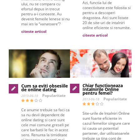
Azi, functia lui de
ului, nu se compara cu
conectivitate este folosita si
efortul depus in trecut
pentru a descoperi
pentru a-i cunoaste. Au
dragostea. Aici sunt listate
devenit femeile lenese si nu
20 de site-uri de intalniri
mai ies la “vanatoare”?
online eficiente si renumite.
citeste articol
citeste articol
Chiar functioneaza
Cum sa eviti obsesiile
Intalnirile Online
de online dating
pentru femei?
Popularitate
2013-06-19
Popularitate
2013-06-18
Ce anume trebuie sa faci ca
Site-urile de Intalniri Online
sa nu devii dependent de
sunt foarte eficiente in
online dating si care sunt
cazul femeilor singure care
cele mai comune greseli pe
isi cauta un potential
care barbatii le fac in acest
partener, dar utilizatoarele
sens. Renunta la timiditate
trebuie sa tina cont de
si incearca sa mentii mai