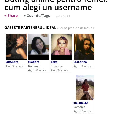
cum alegi un username
+ Share
+ Cuvinte/Tags
2013-06-13
GASESTE PARTENERUL IDEAL
Click pe profilele de mai jos
OkAndra
t3odora
Lexa
Ecaterina
Age :33 years
Romania
Romania
Age :33 years
Age :38 years
Age :37 years
iubi.iubi32
Romania
Age :37 years