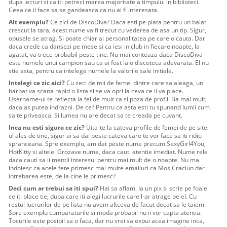
dupa lecturi si ca iti petreci marea majoritate a timpului in biblioteci.
Ceea ce il face sa se gandeasca ca nu ai fi interesata.
Alt exemplu?
Ce zici de DiscoDiva? Daca esti pe piata pentru un baiat
crescut la tara, acest nume va fi trecut cu vederea de asa un tip. Sigur,
opusele se atrag. Si poate chiar ai personalitatea pe care o cauta. Dar
daca crede ca dansezi pe mese si ca iesi in club in fiecare noapte, la
agatat, va trece probabil peste tine. Nu mai conteaza daca DiscoDiva
este numele unui campion sau ca ai fost la o discoteca adevarata. El nu
stie asta, pentru ca intelege numele la valorile sale initiale.
Intelegi ce zic aici?
Cu zeci de mii de femei dintre care sa aleaga, un
barbat va scana rapid o lista si se va opri la ceva ce ii va place.
Username-ul te reflecta la fel de mult ca si poza de profil. Ba mai mult,
daca as putea indrazni. De ce? Pentru ca asta esti tu spunand lumii cum
sa te priveasca. Si lumea nu are decat sa te creada pe cuvant.
Inca nu esti sigura ce zic?
Uita-te la cateva profile de femei de pe site-
ul ales de tine, sigur ai sa dai peste cateva care te vor face sa iti ridici
spranceana. Spre exemplu, am dat peste nume precum SexyGirl4You,
HotKitty si altele. Grozave nume, daca cauti atentie imediat. Nume rele
daca cauti sa ii mentii interesul pentru mai mult de o noapte. Nu ma
indoiesc ca acele fete primesc mai multe emailuri ca Mos Craciun dar
intrebarea este, de la cine le primesc?
Deci cum ar trebui sa iti spui?
Hai sa aflam. Ia un pix si scrie pe foaie
ce iti place tie, dupa care iti alegi lucrurile care l-ar atrage pe el. Cu
restul lucrurilor de pe lista nu avem altceva de facut decat sa le taiem.
Spre exemplu cumparaturile si moda probabil nu ii vor capta atentia.
Tocurile este posibil sa o faca, dar nu vrei sa expui acea imagine inca,