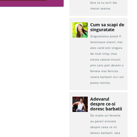
fara ca tu sa-ti dai
macar seama.
Cum sa scapi de
singuratate
Singuratatea poate fi
dureroasa uneori, mai
ales cand esti singura
de mult timp, insa
exista cateva trucuri
prin care poti deveni o
femeie mai fericita
careia barbatii nu-i vor
putea rezista.
Adevarul
despre ce-si
doresc barbatii
De multe ori femeile
au pareri eronate
despre ceea ce isi
doresc barbatii. Iata