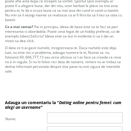
poate afla asta dupa ce incepeti sa vorbiti. Sportul spre exemplu ar
putea fi o alegere buna, dar din nou, unor barbati le place sa tina asta
pentru ei, le da o scuza buna ca sa mai iasa din cand in cand cu baietii.
Nu vrei sa il alungi inainte sa realizeze ca ai fi fericita sa il lasi sa stea cu
baietii.
Ce a mai ramas?
Pai in principiu, ideea de baza este sa te faci sa pari
interesanta si abordabila. Poate ceva legat de un hobby preferat, ca de
exemplu IubescSaScriu? Ideea este sa iesi in evidenta si sa ii dai un
motiv sa dea click.
O data ce ti-ai gasit numele, inregistreaza-te. Daca numele este deja
luat, nu este nici o problema, adauga numere la el, Numai sa nu
folosesti 69, 666,777,13 sau orice altceva ce l-ar face sa creada ca ceva
nu e in regula. Si nu iti folosi nici data de nastere, nimeni nu ar trebui sa
detina informatii personale despre tine pana nu esti sigura de intentiile
sale.
Adauga un comentariu la "
Dating online pentru femei: cum
alegi un username
"
Nume: