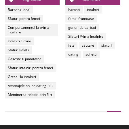
Barbatul Ideal
barbati
intalniri
Sfaturi pentru femei
femei frumoase
Comportamentul la prima
genuri de barbati
intalnire
Sfaturi Prima Intalnire
Intalniri Online
fete
cautare
sfaturi
Sfaturi Relatii
dating
sufletul
Gaseste-ti jumatatea
Sfaturi intalniri pentru femei
Greseli la intalniri
Avantajele online dating-ului
Mentinerea relatiei prin flirt