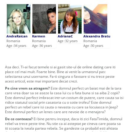
AndraRaican
Karmen
AdrianaC
Alexandra Bratu
Romania
Romania
Age :32 years
Romania
Age :34 years
Age :36 years
Age :30 years
Asa deci. Ti-ai facut temele si ai gasit site-ul de online dating care iti
place cel mai mult. Foarte bine. Bine ai venit la urmatorul pas:
selectarea unui username. Fa-ti singura o favoare si nu trece peste
acest articol, este mai important decat crezi.
Pe cine vrem sa atragem?
Este domnul perfect un baiat mai de la tara
care vrea doar sa se aseze la casa lui cu o fata buna si sa aiba 2 copii?
Este domnul perfect imbracat intr-un costum de putere, care cauta sa isi
ridice statutul social prin casatoria cu o sotie trofeu? Este domnul
perfect un rebel care isi cauta o nevasta cu care sa locuiasca in Jeep?
Este domnul perfect un lenes care are nevoie de o menajera?
De ce conteaza?
Ei bine pentru inceput, daca iti zici FataTimida, domnul
rebel va trece peste tine. Nu stie ca ai asteptat pe cineva care poata sa
iti scoata la iveala partea rebela. Se gandeste ca probabil esti ahtiata