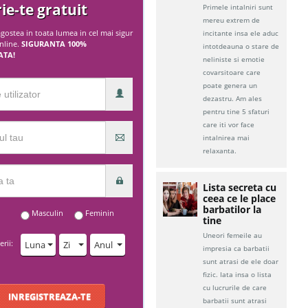
rie-te gratuit
Primele intalniri sunt
mereu extrem de
gostea in toata lumea in cel mai sigur
incitante insa ele aduc
online.
SIGURANTA 100%
intotdeauna o stare de
ATA!
neliniste si emotie
covarsitoare care
poate genera un
dezastru. Am ales
pentru tine 5 sfaturi
care iti vor face
intalnirea mai
relaxanta.
Lista secreta cu
ceea ce le place
barbatilor la
Masculin
Feminin
tine
Uneori femeile au
rii:
Luna
Zi
Anul
impresia ca barbatii
sunt atrasi de ele doar
fizic. Iata insa o lista
cu lucrurile de care
INREGISTREAZA-TE
barbatii sunt atrasi