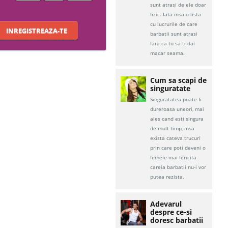
sunt atrasi de ele doar
fizic. Iata insa o lista
cu lucrurile de care
INREGISTREAZA-TE
barbatii sunt atrasi
fara ca tu sa-ti dai
macar seama.
Cum sa scapi de
singuratate
Singuratatea poate fi
dureroasa uneori, mai
ales cand esti singura
de mult timp, insa
exista cateva trucuri
prin care poti deveni o
femeie mai fericita
careia barbatii nu-i vor
putea rezista.
Adevarul
despre ce-si
doresc barbatii