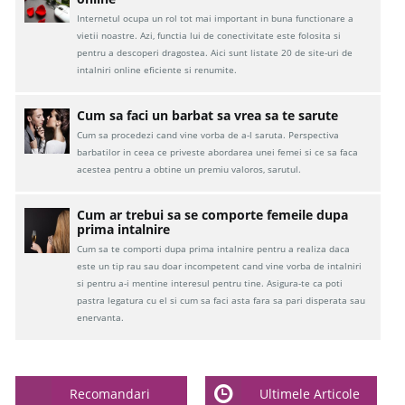
Internetul ocupa un rol tot mai important in buna functionare a
vietii noastre. Azi, functia lui de conectivitate este folosita si
pentru a descoperi dragostea. Aici sunt listate 20 de site-uri de
intalniri online eficiente si renumite.
Cum sa faci un barbat sa vrea sa te sarute
Cum sa procedezi cand vine vorba de a-l saruta. Perspectiva
barbatilor in ceea ce priveste abordarea unei femei si ce sa faca
acestea pentru a obtine un premiu valoros, sarutul.
Cum ar trebui sa se comporte femeile dupa
prima intalnire
Cum sa te comporti dupa prima intalnire pentru a realiza daca
este un tip rau sau doar incompetent cand vine vorba de intalniri
si pentru a-i mentine interesul pentru tine. Asigura-te ca poti
pastra legatura cu el si cum sa faci asta fara sa pari disperata sau
enervanta.
Recomandari
Ultimele Articole