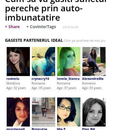
pereche prin auto-
imbunatatire
+ Share
+ Cuvinte/Tags
2013-04-26
GASESTE PARTENERUL IDEAL
Click pe profilele de mai jos
rosinelu
crynacry14
Ionela_Stancu
AlexandraMa
Moldova
Romania
Romania
Romania
Age :32 years
Age :35 years
Age :37 years
Age :33 years
georgianaH
Broscutsa
Mia P
Play_Bill