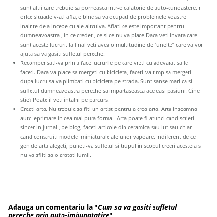
sunt altii care trebuie sa porneasca intr-o calatorie de auto-cunoastere.In
orice situatie v-ati afla, e bine sa va ocupati de problemele voastre
inainte de a incepe cu ale altcuiva. Aflati ce este important pentru
dumneavoastra , in ce credeti, ce si ce nu va place.Daca veti invata care
sunt aceste lucruri, la final veti avea o multitudine de “unelte” care va vor
ajuta sa va gasiti sufletul pereche.
Recompensati-va prin a face lucrurile pe care vreti cu adevarat sa le
faceti. Daca va place sa mergeti cu bicicleta, faceti-va timp sa mergeti
dupa lucru sa va plimbati cu bicicleta pe strada. Sunt sanse mari ca si
sufletul dumneavoastra pereche sa impartaseasca aceleasi pasiuni. Cine
stie? Poate il veti intalni pe parcurs.
Creati arta. Nu trebuie sa fiti un artist pentru a crea arta. Arta inseamna
auto-eprimare in cea mai pura forma. Arta poate fi atunci cand scrieti
sincer in jurnal , pe blog, faceti articole din ceramica sau lut sau chiar
cand construiti modele miniaturale ale unor vapoare. Indiferent de ce
gen de arta alegeti, puneti-va sufletul si trupul in scopul creeri acesteia si
nu va sfiiti sa o aratati lumii.
Adauga un comentariu la "
Cum sa va gasiti sufletul
pereche prin auto-imbunatatire
"