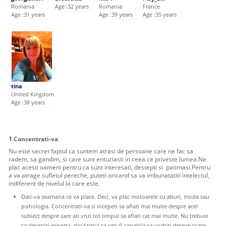
Romania
Age :32 years
Romania
France
Age :31 years
Age :39 years
Age :35 years
tina
United Kingdom
Age :38 years
1.Concentrati-va
Nu este secret faptul ca suntem atrasi de persoane care ne fac sa
radem, sa gandim, si care sunt entuziasti in ceea ce priveste lumea.Ne
plac acesti oameni pentru ca sunt interesati, destepti si patimasi.Pentru
a va atrage sufletul pereche, puteti oricand sa va imbunatatiti intelectul,
indiferent de nivelul la care este.
Dati-va seamana ce va place. Deci, va plac motoarele cu aburi, moda sau
psihologia. Concentrati-va si incepeti sa aflati mai multe despre acel
subiect despre care ati vrut tot timpul sa aflati cat mai multe. Nu trebuie
sa deveniti experta, dar faptul ca veti fi capabila sa vorbiti despre toate