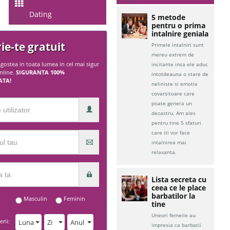
Dating
5 metode
pentru o prima
intalnire geniala
rie-te gratuit
Primele intalniri sunt
mereu extrem de
gostea in toata lumea in cel mai sigur
incitante insa ele aduc
online.
SIGURANTA 100%
intotdeauna o stare de
ATA!
neliniste si emotie
covarsitoare care
poate genera un
dezastru. Am ales
pentru tine 5 sfaturi
care iti vor face
intalnirea mai
relaxanta.
Lista secreta cu
ceea ce le place
barbatilor la
Masculin
Feminin
tine
Uneori femeile au
rii:
Luna
Zi
Anul
impresia ca barbatii