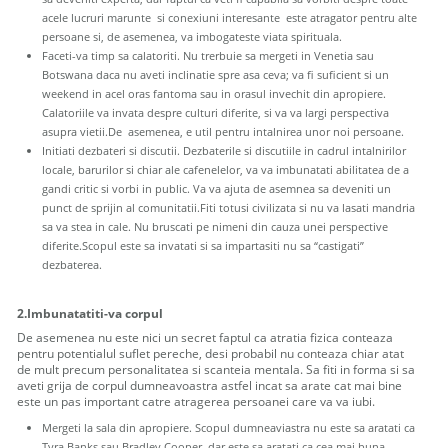
acele lucruri marunte si conexiuni interesante este atragator pentru alte
persoane si, de asemenea, va imbogateste viata spirituala.
Faceti-va timp sa calatoriti. Nu trerbuie sa mergeti in Venetia sau
Botswana daca nu aveti inclinatie spre asa ceva; va fi suficient si un
weekend in acel oras fantoma sau in orasul invechit din apropiere.
Calatoriile va invata despre culturi diferite, si va va largi perspectiva
asupra vietii.De asemenea, e util pentru intalnirea unor noi persoane.
Initiati dezbateri si discutii. Dezbaterile si discutiile in cadrul intalnirilor
locale, barurilor si chiar ale cafenelelor, va va imbunatati abilitatea de a
gandi critic si vorbi in public. Va va ajuta de asemnea sa deveniti un
punct de sprijin al comunitatii.Fiti totusi civilizata si nu va lasati mandria
sa va stea in cale. Nu bruscati pe nimeni din cauza unei perspective
diferite.Scopul este sa invatati si sa impartasiti nu sa “castigati”
dezbaterea.
2.Imbunatatiti-va corpul
De asemenea nu este nici un secret faptul ca atratia fizica conteaza
pentru potentialul suflet pereche, desi probabil nu conteaza chiar atat
de mult precum personalitatea si scanteia mentala. Sa fiti in forma si sa
aveti grija de corpul dumneavoastra astfel incat sa arate cat mai bine
este un pas important catre atragerea persoanei care va va iubi.
Mergeti la sala din apropiere. Scopul dumneaviastra nu este sa aratati ca
Tyra Banks sau Bradley Cooper, dar este sa aratati ca cea mai buna