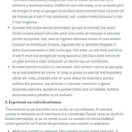
versiune a dumneavoastra, indiferent care este aceea, si sa va simtiti plini
de energie in timp ce ajungeti acolo.Daca faceti exercitii fizice cel putin 20
de minute pe zi veti fi mai sanatoasa, veti scadea nivelul stresului si veti
fi mai longeviva.
Acordati mai multa atentie alimentelor pe care le mancati.Toti avem
micile noastre placeri vinovate cand vine vorba de mancare si asta este
perfect acceptabil. Dar, ceea ce ingeram afecteaza modul in care aratam.
Incercari sa introduceti fructele, legumele dar si cerealele integrale in
dieta dumneavoastra si beti multa apa. Veti arata ,ve veti simti mai bine ,
si veti fi mult mai energici pe intreg parcursul zilei.Daca aveti nevoie de
un plan pentru a slabi, consultati un doctor sau un nutritionist.
Acordati atentie modului in care aratati. Unii oameni cred ca sa aiba grija
de ei este pierdere de vreme. In timp ce poate nu este cel mai important
obicei din viata, probabil este un lucru destul de important pentru
sufletul dvs pereche, asa ca faceti-i o favoare: mentineti o igiena
corporala adecvata, epilati-va si purtati haine care va flateaza. Sufletul
dumneavoastra pereche va va multumi.
3. Exprimati-va individualitatea
Concentrati-va pe lucrurile care va fac un om minunat. A cest pas
consta in urmarea vocii interioare si a constiintei. Faceti ceea ce doriti-in
limita normalului- si nu va cereti scuze ca sunteti voi insiva.Sufletul
vostru pereche va fi atras de persoana care sunteti cu adevarat.
Aflati cine sunteti cu adevarat. Unii oameni se nasc stiind cine sunt, si