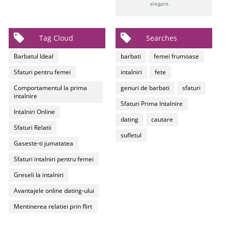
elegant.
Tag Cloud
Searches
Barbatul Ideal
barbati
femei frumoase
Sfaturi pentru femei
intalniri
fete
Comportamentul la prima
genuri de barbati
sfaturi
intalnire
Sfaturi Prima Intalnire
Intalniri Online
dating
cautare
Sfaturi Relatii
sufletul
Gaseste-ti jumatatea
Sfaturi intalniri pentru femei
Greseli la intalniri
Avantajele online dating-ului
Mentinerea relatiei prin flirt